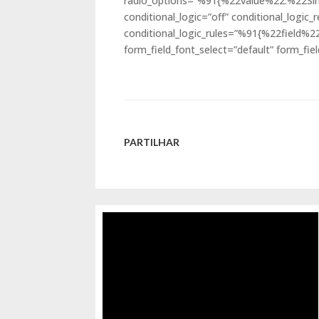
radio_options=”%91{%22value%22:%22Sim
conditional_logic=”off” conditional_logic_r
conditional_logic_rules=”%91{%22field
form_field_font_select=”default” form_fiel
PARTILHAR