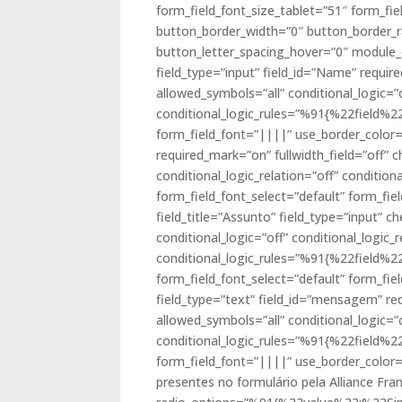
form_field_font_size_tablet=”51″ form_fie
button_border_width=”0″ button_border_r
button_letter_spacing_hover=”0″ module_cl
field_type=”input” field_id=”Name” requi
allowed_symbols=”all” conditional_logic=”o
conditional_logic_rules=”%91{%22field
form_field_font=”||||” use_border_color=”of
required_mark=”on” fullwidth_field=”off”
conditional_logic_relation=”off” cond
form_field_font_select=”default” form_fiel
field_title=”Assunto” field_type=”input”
conditional_logic=”off” conditional_logic_r
conditional_logic_rules=”%91{%22field
form_field_font_select=”default” form_fiel
field_type=”text” field_id=”mensagem” re
allowed_symbols=”all” conditional_logic=”o
conditional_logic_rules=”%91{%22field
form_field_font=”||||” use_border_color=”o
presentes no formulário pela Alliance Fra