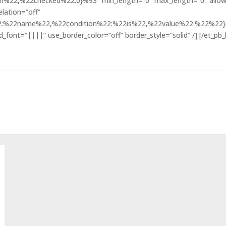
%22,%22checked%22:0}%93″ min_length=”0″ max_length=”0″ allowe
elation=”off”
%22:%22name%22,%22condition%22:%22is%22,%22value%22:%22%22}%9
d_font=”||||” use_border_color=”off” border_style=”solid” /] [/et_pb_