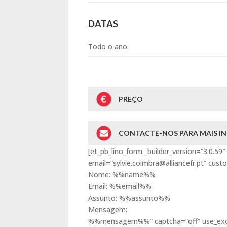
DATAS
Todo o ano.
PREÇO
CONTACTE-NOS PARA MAIS 
[et_pb_lino_form _builder_version=”3.0.
email=”sylvie.coimbra@alliancefr.pt” cu
Nome: %%name%%
Email: %%email%%
Assunto: %%assunto%%
Mensagem:
%%mensagem%%” captcha=”off” use_excel=”o