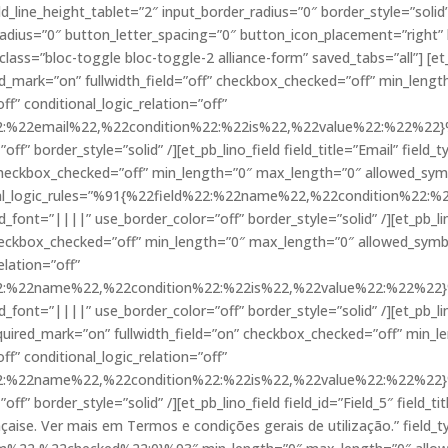
ld_line_height_tablet=”2″ input_border_radius=”0″ border_style=”soli
adius=”0″ button_letter_spacing=”0″ button_icon_placement=”right”
ass=”bloc-toggle bloc-toggle-2 alliance-form” saved_tabs=”all”] [et_
red_mark=”on” fullwidth_field=”off” checkbox_checked=”off” min_leng
ff” conditional_logic_relation=”off”
%22:%22email%22,%22condition%22:%22is%22,%22value%22:%22%22}%9
f” border_style=”solid” /][et_pb_lino_field field_title=”Email” field_t
 checkbox_checked=”off” min_length=”0″ max_length=”0″ allowed_symbo
itional_logic_rules=”%91{%22field%22:%22name%22,%22condition%2
d_font=”||||” use_border_color=”off” border_style=”solid” /][et_pb_lin
 checkbox_checked=”off” min_length=”0″ max_length=”0″ allowed_symb
elation=”off”
%22:%22name%22,%22condition%22:%22is%22,%22value%22:%22%22}%9
d_font=”||||” use_border_color=”off” border_style=”solid” /][et_pb_l
quired_mark=”on” fullwidth_field=”on” checkbox_checked=”off” min_
ff” conditional_logic_relation=”off”
%22:%22name%22,%22condition%22:%22is%22,%22value%22:%22%22}%93
ff” border_style=”solid” /][et_pb_lino_field field_id=”Field_5″ field_t
nçaise. Ver mais em Termos e condições gerais de utilização.” field