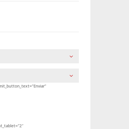
mit_button_text=”Enviar”
ht_tablet=”2″