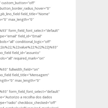
d” custom_button=”off”
 button_border_radius_hover=”0″
pb_lino_field field_title=”Nome”
th=”0″ max_length=”0″
3″ form_field_font_select=”default”
ype=”email” field_id=”Email”
ls=”all” conditional_logic=”off”
2:%22is%22,%22value%22:%22%22}%93″
o_field field_id=”assunto”
ols=”all” required_mark=”on”
3″ fullwidth_field=”on”
ino_field field_title=”Mensagem”
length=”0″ max_length=”0″
″ form_field_font_select=”default”
itle=”Autorizo a recolha dos dados
_type=”radio” checkbox_checked=”off”