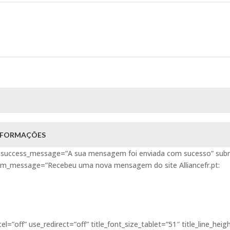
INFORMAÇÕES
59″ success_message=”A sua mensagem foi enviada com sucesso” sub
stom_message=”Recebeu uma nova mensagem do site Alliancefr.pt:
ff” use_redirect=”off” title_font_size_tablet=”51″ title_line_heig