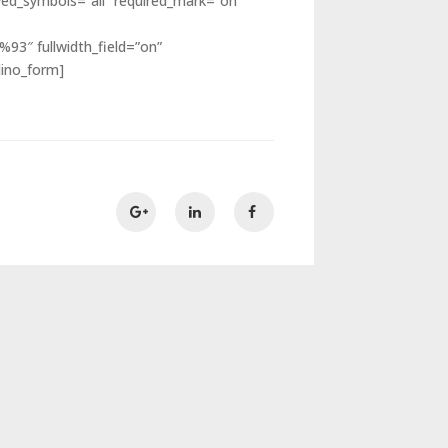
d_symbols=”all” required_mark=”on”
3″ fullwidth_field=”on”
lino_form]