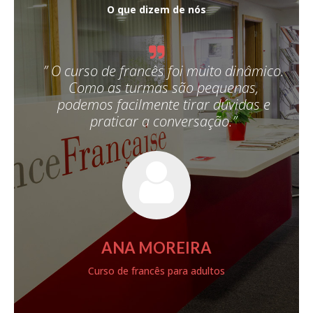
O que dizem de nós
mico.
” O curso de francês foi muito dinâmico.
” 
,
Como as turmas são pequenas,
s e
podemos facilmente tirar dúvidas e
praticar a conversação.”
ANA MOREIRA
Curso de francês para adultos