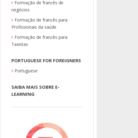
Formação de francês de
negócios
Formação de francês para
Profissionais da saúde
Formação de francês para
Taxistas
ei o meu curso em Maio, e poucos meses
s comecei a trabalhar numa empresa
PORTUGUESE FOR FOREIGNERS
 Penso que o curso de francês fez toda a
Portuguese
diferença no meu Cv.”
SAIBA MAIS SOBRE E-
LEARNING
JOÃO AMARAL
Curso de Francês profissional