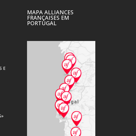
MAPA ALLIANCES
FRANÇAISES EM
PORTUGAL
TERTÚLIAS À
FRANCESA
Ler mais
S E
S»