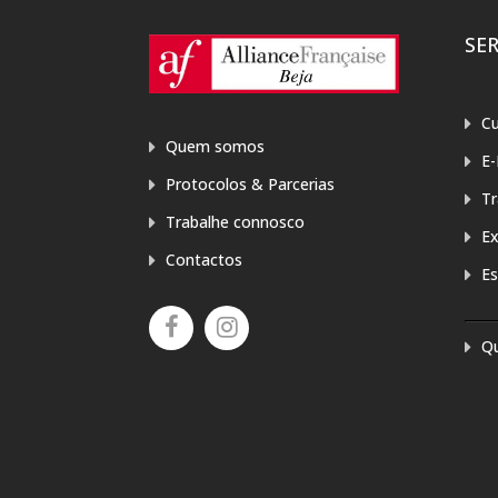
SE
Cu
Quem somos
E-
Protocolos & Parcerias
T
Trabalhe connosco
E
Contactos
Es
Q