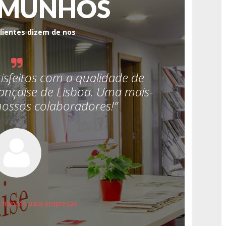
EMUNHOS
lientes dizem de nos
isfeitos com a qualidade de
” Inici
rançaise de Lisboa. Uma mais-
depoi
 nossos colaboradores!”
francesa.
 francês para empresas