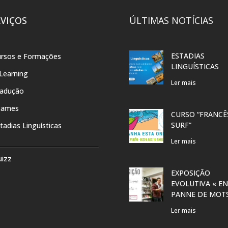
RVIÇOS
ÚLTIMAS NOTÍCIAS
ESTADIAS
rsos e Formações
LINGUÍSTICAS
Learning
Ler mais
radução
xames
CURSO “FRANCÊ
SURF”
tadias Linguísticas
Ler mais
uizz
EXPOSIÇÃO
EVOLUTIVA « EN
PANNE DE MOT
Ler mais