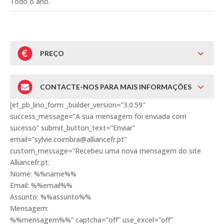
Todo o ano.
PREÇO
CONTACTE-NOS PARA MAIS INFORMAÇÕES
[et_pb_lino_form _builder_version=”3.0.59″
success_message=”A sua mensagem foi enviada com
sucesso” submit_button_text=”Enviar”
email=”sylvie.coimbra@alliancefr.pt”
custom_message=”Recebeu uma nova mensagem do site
Alliancefr.pt:
Nome: %%name%%
Email: %%email%%
Assunto: %%assunto%%
Mensagem:
%%mensagem%%” captcha=”off” use_excel=”off”