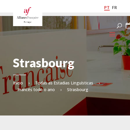
PT
FR
Strasbourg
Início
›
Todas as Estadias Linguísticas
›
Francês todo o ano
›
Strasbourg