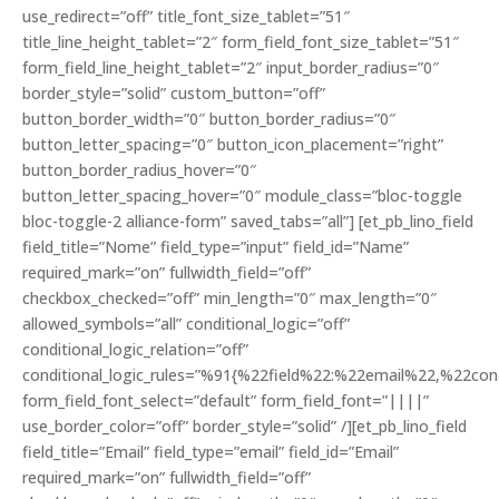
use_redirect=”off” title_font_size_tablet=”51″
title_line_height_tablet=”2″ form_field_font_size_tablet=”51″
form_field_line_height_tablet=”2″ input_border_radius=”0″
border_style=”solid” custom_button=”off”
button_border_width=”0″ button_border_radius=”0″
button_letter_spacing=”0″ button_icon_placement=”right”
button_border_radius_hover=”0″
button_letter_spacing_hover=”0″ module_class=”bloc-toggle
bloc-toggle-2 alliance-form” saved_tabs=”all”] [et_pb_lino_field
field_title=”Nome” field_type=”input” field_id=”Name”
required_mark=”on” fullwidth_field=”off”
checkbox_checked=”off” min_length=”0″ max_length=”0″
allowed_symbols=”all” conditional_logic=”off”
conditional_logic_relation=”off”
conditional_logic_rules=”%91{%22field%22:%22email%22,%22c
form_field_font_select=”default” form_field_font=”||||”
use_border_color=”off” border_style=”solid” /][et_pb_lino_field
field_title=”Email” field_type=”email” field_id=”Email”
required_mark=”on” fullwidth_field=”off”