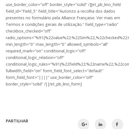
use_border_color=”off” border_style=”solid” /][et_pb_lino_field
field_id=”Field_5″ field_title=”Autorizo a recolha dos dados
presentes no formulário pela Alliance Française. Ver mais em
Termos e condições gerais de utilização.” field_type=”radio”
checkbox_checked=”off”
radio_options=”%91{%22value%22:%22Sim%22,%22checked%22:
min_length=”0″ max_length=”0″ allowed_symbols=”all”
required_mark=”on” conditional_logic=”off”
conditional_logic_relation=”off”
conditional_logic_rules=”%91{%22field%22:%22name%22,%22c
fullwidth_field=”on” form_field_font_select=”default”
form_field_font=”||||” use_border_color=”off”
border_style=”solid” /] [/et_pb_lino_form]
PARTILHAR