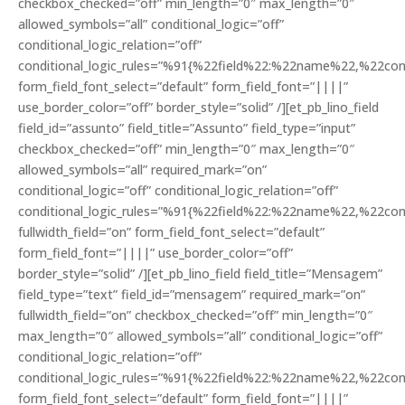
checkbox_checked=”off” min_length=”0″ max_length=”0″
allowed_symbols=”all” conditional_logic=”off”
conditional_logic_relation=”off”
conditional_logic_rules=”%91{%22field%22:%22name%22,%22c
form_field_font_select=”default” form_field_font=”||||”
use_border_color=”off” border_style=”solid” /][et_pb_lino_field
field_id=”assunto” field_title=”Assunto” field_type=”input”
checkbox_checked=”off” min_length=”0″ max_length=”0″
allowed_symbols=”all” required_mark=”on”
conditional_logic=”off” conditional_logic_relation=”off”
conditional_logic_rules=”%91{%22field%22:%22name%22,%22c
fullwidth_field=”on” form_field_font_select=”default”
form_field_font=”||||” use_border_color=”off”
border_style=”solid” /][et_pb_lino_field field_title=”Mensagem”
field_type=”text” field_id=”mensagem” required_mark=”on”
fullwidth_field=”on” checkbox_checked=”off” min_length=”0″
max_length=”0″ allowed_symbols=”all” conditional_logic=”off”
conditional_logic_relation=”off”
conditional_logic_rules=”%91{%22field%22:%22name%22,%22c
form_field_font_select=”default” form_field_font=”||||”