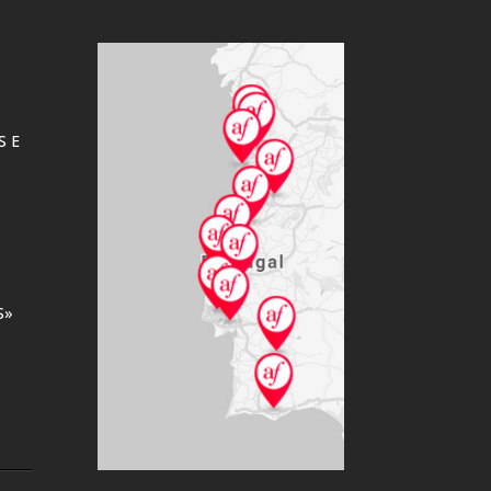
TERTÚLIAS À
FRANCESA
Ler mais
S E
S»