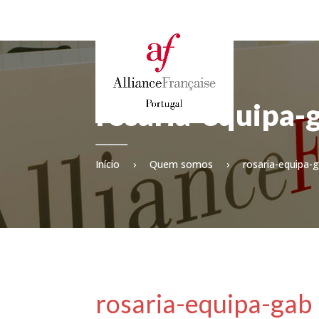
rosaria-equipa-
Início
›
Quem somos
›
rosaria-equipa-
rosaria-equipa-gab