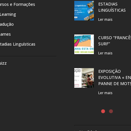
ESTADIAS
rsos e Formações
LINGUÍSTICAS
Learning
Ler mais
radução
xames
CURSO “FRANCÊ
SURF”
tadias Linguísticas
Ler mais
uizz
EXPOSIÇÃO
EVOLUTIVA « EN
PANNE DE MOT
Ler mais