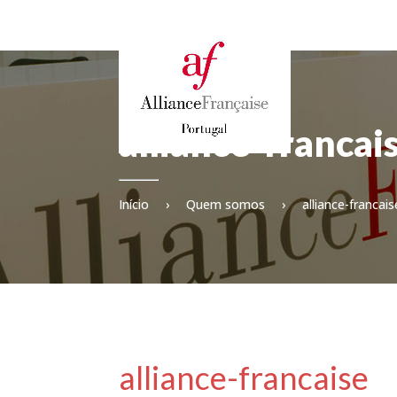
alliance-francai
Início
›
Quem somos
›
alliance-francais
alliance-francaise