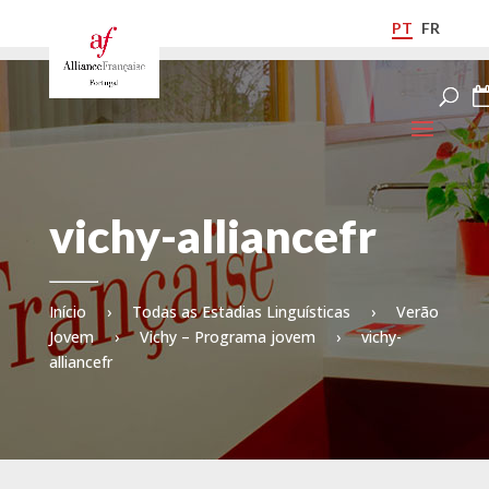
PT
FR
vichy-alliancefr
Início
›
Todas as Estadias Linguísticas
›
Verão
Jovem
›
Vichy – Programa jovem
›
vichy-
alliancefr