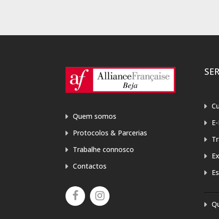
SE
Cu
Quem somos
E-
Protocolos & Parcerias
T
Trabalhe connosco
E
Contactos
Es
Q