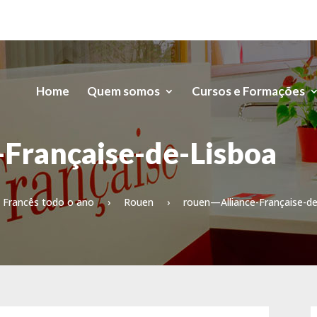
Home
Quem somos
Cursos e Formações
Française-de-Lisboa
Francês todo o ano
›
Rouen
›
rouen—Alliance-Française-d