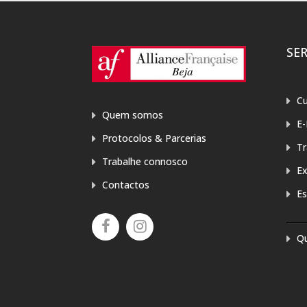
SE
Cu
Quem somos
E-
Protocolos & Parcerias
T
Trabalhe connosco
E
Contactos
Es
Q