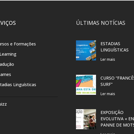
RVIÇOS
ÚLTIMAS NOTÍCIAS
ESTADIAS
rsos e Formações
LINGUÍSTICAS
Learning
Ler mais
radução
xames
CURSO “FRANCÊ
SURF”
tadias Linguísticas
Ler mais
uizz
EXPOSIÇÃO
EVOLUTIVA « EN
PANNE DE MOT