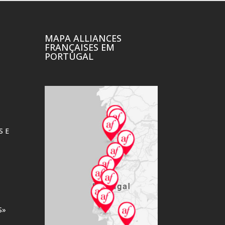
MAPA ALLIANCES
FRANÇAISES EM
PORTUGAL
TERTÚLIAS À
FRANCESA
Ler mais
S E
S»