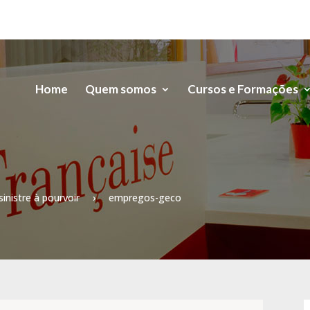
Home
Quem somos
Cursos e Formações
inistre à pourvoir
›
empregos-geco