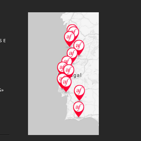
TERTÚLIAS À
FRANCESA
Ler mais
S E
S»