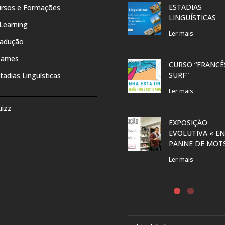
ESTADIAS
rsos e Formações
LINGUÍSTICAS
Learning
Ler mais
radução
xames
CURSO “FRANCÊ
SURF”
tadias Linguísticas
Ler mais
uizz
EXPOSIÇÃO
EVOLUTIVA « EN
PANNE DE MOT
Ler mais