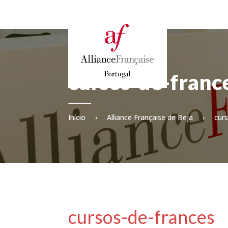
cursos-de-franc
Início
›
Alliance Française de Beja
›
cur
cursos-de-frances