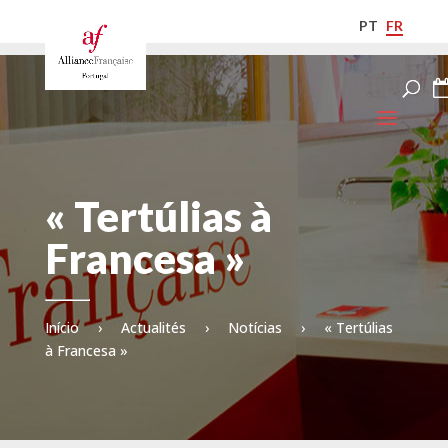
PT
FR
« Tertúlias à
Francesa »
Início
›
Actualités
›
Notícias
›
« Tertúlias
à Francesa »