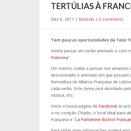
TERTÚLIAS À FRAN
Dez 6, 2017
|
Notícias
|
0 comments
Tem poucas oportunidades de falar f
Venha passar um serão animado e com mu
Francesa
“.
Um evento criado a pensar nos amantes 
descontraído e animado em que possam pra
formadora da Alliance Française de Lisboa
cada serão. Este tema será abordado pelo
música, etc.
Visite a nossa página de
Facebook
às pró
si no coração Chiado, o local ideal para ab
Française e “
La Parisienne Bistrot Françai
Para obter mais informações poderá entr