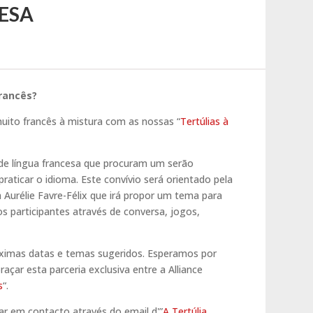
CESA
rancês?
ito francês à mistura com as nossas “
Tertúlias à
de língua francesa que procuram um serão
ticar o idioma. Este convívio será orientado pela
 Aurélie Favre-Félix que irá propor um tema para
s participantes através de conversa, jogos,
ximas datas e temas sugeridos. Esperamos por
raçar esta parceria exclusiva entre a Alliance
s
“.
ar em contacto através do email d'”
A Tertúlia