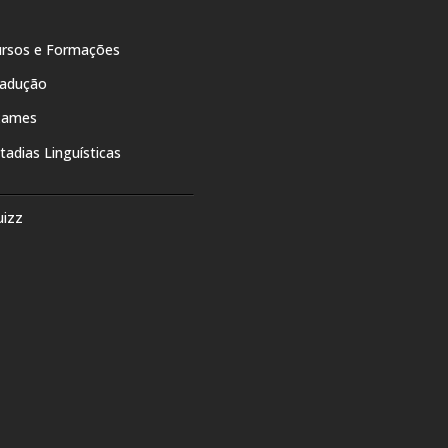
rsos e Formações
radução
xames
tadias Linguísticas
uizz