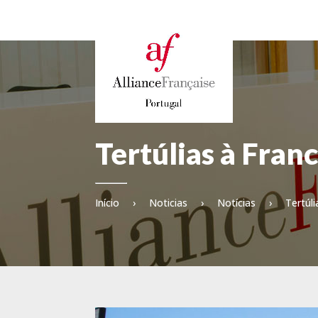
Tertúlias à Fran
Início
›
Noticias
›
Notícias
›
Tertúl