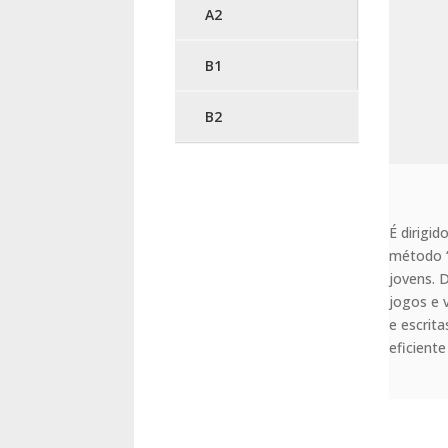
A2
B1
B2
É dirigid
método “
jovens. 
jogos e 
e escrit
eficiente