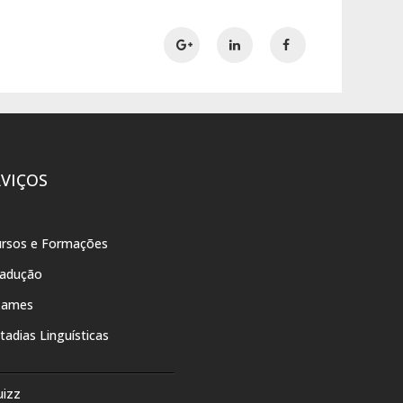
RVIÇOS
rsos e Formações
radução
xames
tadias Linguísticas
uizz