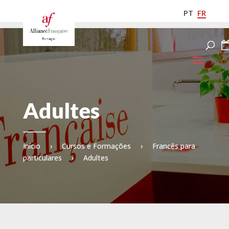
PT
FR
Adultes
Início
›
Cursos e Formações
›
Francês para
particulares
›
Adultes