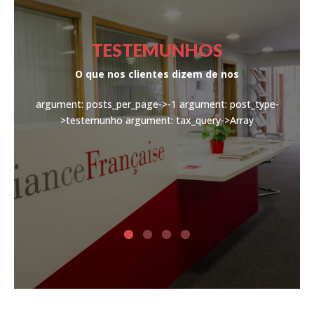
TESTEMUNHOS
O que nos clientes dizem de nos
argument: posts_per_page->-1
argument: post_type-
>testemunho
argument: tax_query->Array
 ou le
siré.