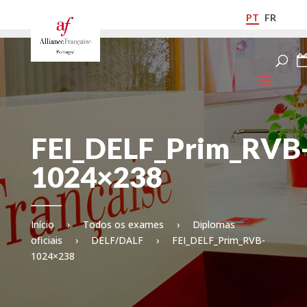
PT
FR
FEI_DELF_Prim_RVB
1024×238
Início
›
Todos os exames
›
Diplomas
oficiais
›
DELF/DALF
›
FEI_DELF_Prim_RVB-
1024×238