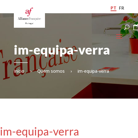
PT
FR
im-equipa-verra
Início
›
Quem somos
›
im-equipa-verra
im-equipa-verra