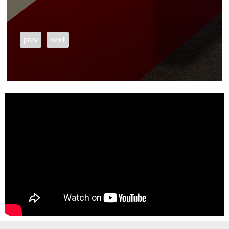
prev
next