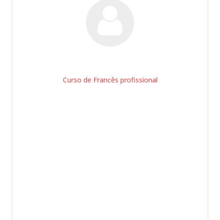
a
ue nos
dade e
).
mento
oi um
JOÃO AMARAL
rendi
Curso de Francês profissional
gagem
ons
elhor.
ncia!