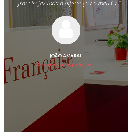
s de
francês fez toda a diferença no meu Cv.”
 de
-
ecer
que
mo
JOÃO AMARAL
ance
Curso de Francês profissional
as
 de
!