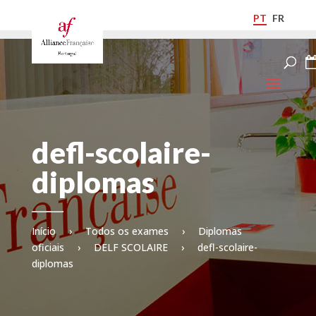
PT
FR
defl-scolaire-
diplomas
Início
›
Todos os exames
›
Diplomas
oficiais
›
DELF SCOLAIRE
›
defl-scolaire-
diplomas