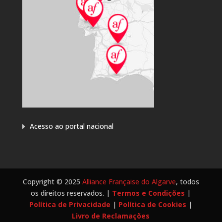
Acesso ao portal nacional
Copyright © 2025
Alliance Française do Algarve
, todos
os direitos reservados. |
Termos e Condições
|
Política de Privacidade
|
Política de Cookies
|
Livro de Reclamações