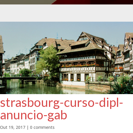
strasbourg-curso-dipl-
anuncio-gab
Out 19, 2017
|
0 comments