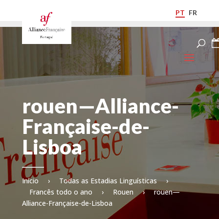
PT
FR
rouen—Alliance-
Française-de-
Lisboa
Início
›
Todas as Estadias Linguísticas
›
Francês todo o ano
›
Rouen
›
rouen—
Alliance-Française-de-Lisboa