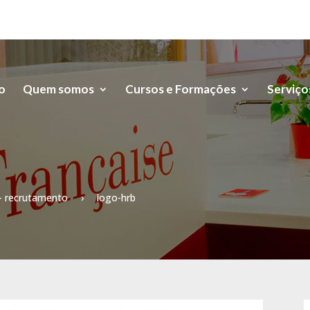
io
Quem somos
Cursos e Formações
Serviço
 – recrutamento
›
logo-hrb