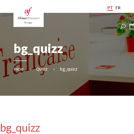
PT
FR
bg_quizz
Início
›
Quizz
›
bg_quizz
bg_quizz