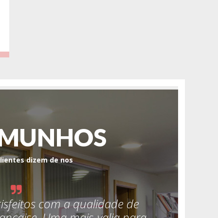
EMUNHOS
lientes dizem de nos
isfeitos com a qualidade de
” Inici
rançaise. Uma mais-valia para
depoi