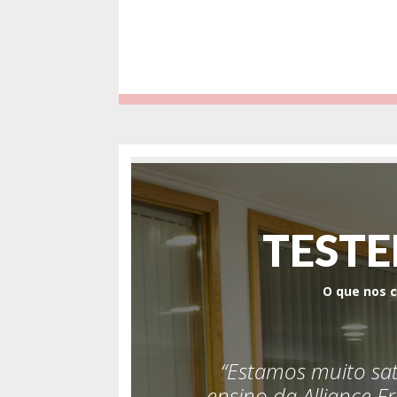
TEST
O que nos c
 Toulouse
“Estamos muito sat
ce Française de
ensino da Alliance F