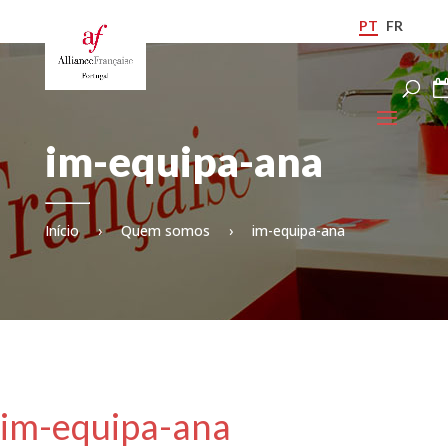
PT
FR
im-equipa-ana
Início
›
Quem somos
›
im-equipa-ana
im-equipa-ana