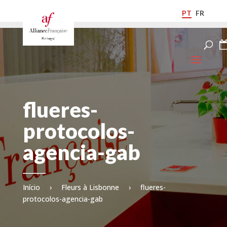
PT
FR
flueres-
protocolos-
agencia-gab
Início
›
Fleurs à Lisbonne
›
flueres-
protocolos-agencia-gab