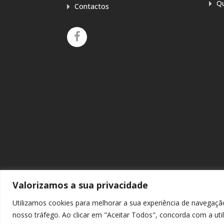
Q
Contactos
Valorizamos a sua privacidade
Utilizamos cookies para melhorar a sua experiência de navegaçã
Copyright © 2025
Alliance Française de Setúbal
nosso tráfego. Ao clicar em "Aceitar Todos", concorda com a uti
de Reclamações