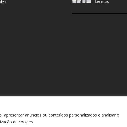
uizz
Ler mais
o, apresentar anúncios ou conteúdos personalizados e analisar o
, todos os direitos reservados. |
Termos e Condições
|
Política d
lização de cookies.