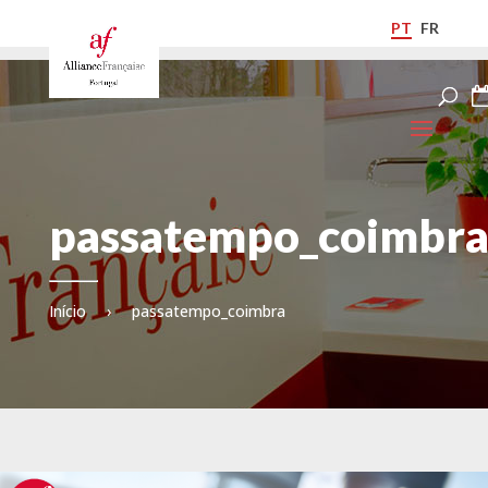
PT
FR
passatempo_coimbr
Início
›
passatempo_coimbra