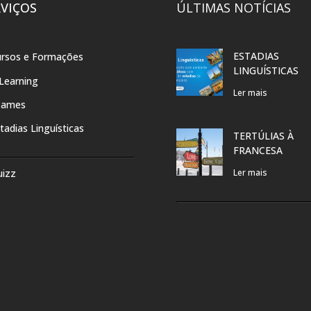
RVIÇOS
ÚLTIMAS NOTÍCIAS
ESTADIAS
rsos e Formações
LINGUÍSTICAS
Learning
Ler mais
xames
tadias Linguísticas
TERTÚLIAS À
FRANCESA
uizz
Ler mais