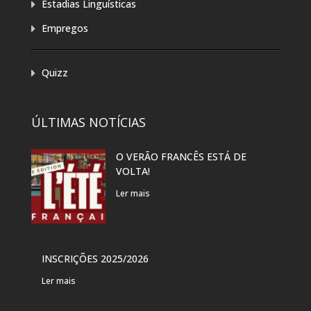
Estadias Linguísticas
Empregos
Quizz
ÚLTIMAS NOTÍCIAS
O VERÃO FRANCÊS ESTÁ DE
EXP
VOLTA!
“PR
DAN
Ler mais
Ler 
VER
INSCRIÇÕES 2025/2026
PAR
Ler mais
Ler 