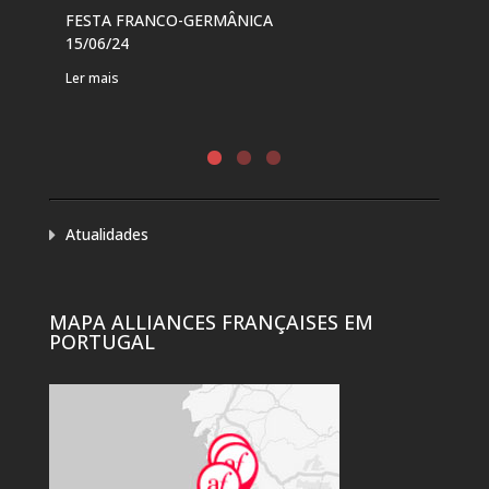
FESTA FRANCO-GERMÂNICA
FES
15/06/24
DE 
Ler mais
Ler 
Atualidades
MAPA ALLIANCES FRANÇAISES EM
PORTUGAL