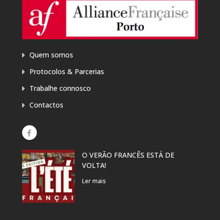
Quem somos
Protocolos & Parcerias
Trabalhe connosco
Contactos
O VERÃO FRANCÊS ESTÁ DE
EXP
VOLTA!
“PR
DAN
Ler mais
Ler 