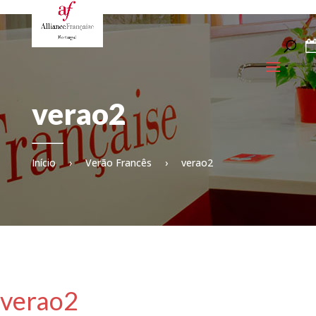
verao2
Início
›
Verão Francês
›
verao2
verao2