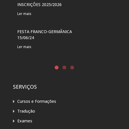
VER
INSCRIÇÕES 2025/2026
PAR
Ler mais
Ler 
FESTA FRANCO-GERMÂNICA
FES
15/06/24
DE 
Ler mais
Ler 
SERVIÇOS
Cursos e Formações
Tradução
Exames