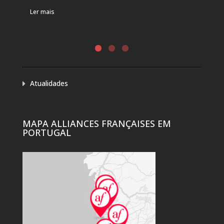
DE 
Ler mais
Ler 
Atualidades
MAPA ALLIANCES FRANÇAISES EM
PORTUGAL