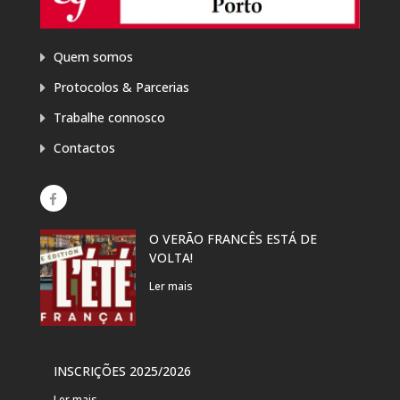
Quem somos
Protocolos & Parcerias
Trabalhe connosco
Contactos
O VERÃO FRANCÊS ESTÁ DE
EXP
VOLTA!
“PR
DAN
Ler mais
Ler 
VER
INSCRIÇÕES 2025/2026
PAR
Ler mais