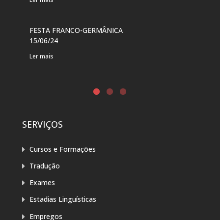
Ler 
FESTA FRANCO-GERMÂNICA
FES
15/06/24
DE 
Ler mais
Ler 
SERVIÇOS
Cursos e Formações
Tradução
Exames
Estadias Linguísticas
Empregos