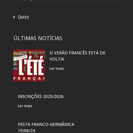
Quizz
ÚLTIMAS NOTÍCIAS
O VERÃO FRANCÊS ESTÁ DE
EXP
VOLTA!
“PR
DAN
Ler mais
Ler 
VER
INSCRIÇÕES 2025/2026
PAR
Ler mais
Ler 
FESTA FRANCO-GERMÂNICA
FES
15/06/24