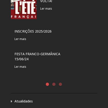
VOLTA!
“PR
DAN
Ler mais
Ler 
VER
INSCRIÇÕES 2025/2026
PAR
Ler mais
Ler 
FESTA FRANCO-GERMÂNICA
FES
15/06/24
DE 
Ler mais
Ler 
Atualidades