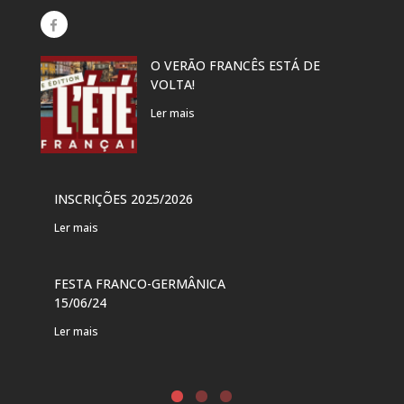
O VERÃO FRANCÊS ESTÁ DE
EXP
VOLTA!
“PR
DAN
Ler mais
Ler 
VER
INSCRIÇÕES 2025/2026
PAR
Ler mais
Ler 
FESTA FRANCO-GERMÂNICA
FES
15/06/24
DE 
Ler mais
Ler 