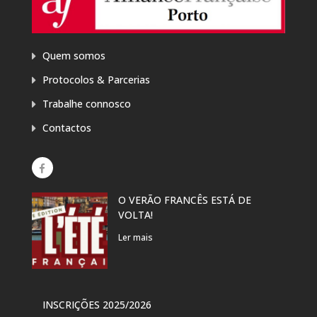
Quem somos
Protocolos & Parcerias
Trabalhe connosco
Contactos
O VERÃO FRANCÊS ESTÁ DE
EXP
VOLTA!
“PR
DAN
Ler mais
Ler 
VER
INSCRIÇÕES 2025/2026
PAR