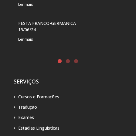
Ler mais
Ler 
FESTA FRANCO-GERMÂNICA
FES
15/06/24
DE 
Ler mais
Ler 
SERVIÇOS
Cursos e Formações
Tradução
Exames
Estadias Linguísticas