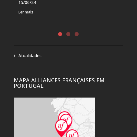
15/06/24
DE 
Ler mais
Ler 
Atualidades
MAPA ALLIANCES FRANÇAISES EM
PORTUGAL