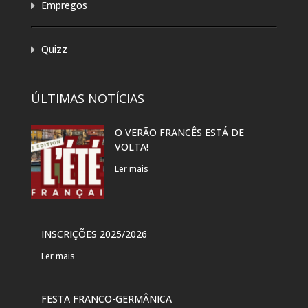
Empregos
Quizz
ÚLTIMAS NOTÍCIAS
O VERÃO FRANCÊS ESTÁ DE
EXP
VOLTA!
“PR
DAN
Ler mais
Ler 
VER
INSCRIÇÕES 2025/2026
PAR
Ler mais
Ler 
FESTA FRANCO-GERMÂNICA
FES