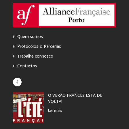
Quem somos
Protocolos & Parcerias
Trabalhe connosco
Contactos
O VERÃO FRANCÊS ESTÁ DE
EXP
VOLTA!
“PR
DAN
Ler mais
Ler 