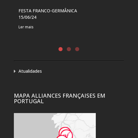
FESTA FRANCO-GERMÂNICA
FES
15/06/24
DE 
Ler mais
Ler 
Atualidades
MAPA ALLIANCES FRANÇAISES EM
PORTUGAL