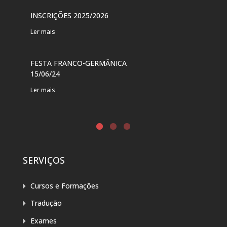
VER
INSCRIÇÕES 2025/2026
PAR
Ler mais
Ler 
FESTA FRANCO-GERMÂNICA
FES
15/06/24
DE 
Ler mais
Ler 
SERVIÇOS
Cursos e Formações
Tradução
Exames