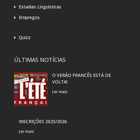
Estadias Linguísticas
Empregos
Quizz
ÚLTIMAS NOTÍCIAS
O VERÃO FRANCÊS ESTÁ DE
EXP
VOLTA!
“PR
DAN
Ler mais
Ler 
VER
INSCRIÇÕES 2025/2026
PAR
Ler mais
Ler 