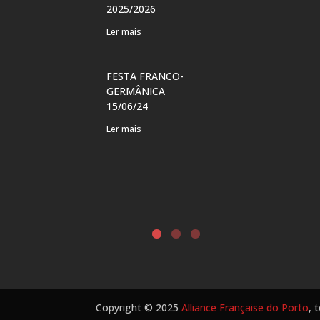
2025/2026
VERÃO FR
Ler mais
CURSOS P
CRIANÇAS
FESTA FRANCO-
Ler mais
GERMÂNICA
15/06/24
FESTA DO 
Ler mais
DO AUTOR
LÍNGUA F
?
Ler mais
Copyright © 2025
Alliance Française do Porto
, 