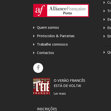
Cu
T
E
Quem somos
Es
Protocolos & Parcerias
E
Trabalhe connosco
Q
Contactos
O VERÃO FRANCÊS
EXPOSIÇÃ
ESTÁ DE VOLTA!
ARTE “PRE
PARA A MÃ
Ler mais
DANIELA 
Ler mais
INSCRIÇÕES