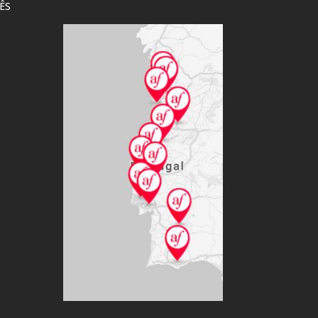
ÊS
EXPOSIÇÃO DE
CULTURETHÈQU
ARTE “PRESENTE
Ler mais
PARA A MÃE” DE
DANIELA CONDÉ
Ler mais
CLÉ
INTERNATIONAL
VERÃO FRANCÊS –
Ler mais
CURSOS PARA
CRIANÇAS
Ler mais
FESTA DO LIVRO E
DO AUTOR DE
LÍNGUA FRANCESA
?
Ler mais