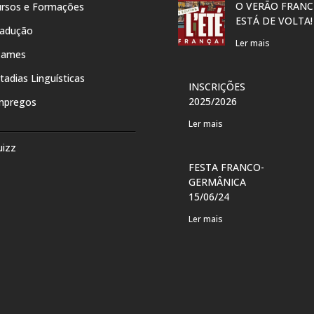
O VERÃO FRANC
rsos e Formações
ESTÁ DE VOLTA!
radução
Ler mais
xames
tadias Linguísticas
INSCRIÇÕES
2025/2026
mpregos
Ler mais
uizz
FESTA FRANCO-
GERMÂNICA
15/06/24
Ler mais
O DE
CULTURETHÈQUE
SENTE
Ler mais
E” DE
CONDÉ
CLÉ