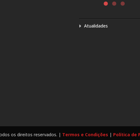
INTERNATIONAL
ANCÊS –
Ler mais
ARA
Atualidades
LIVRO E
 DE
RANCESA
todos os direitos reservados. |
Termos e Condições
|
Política de 