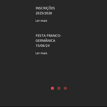
Ler mais
INSCRIÇÕES
2025/2026
VERÃO FR
Ler mais
CURSOS P
CRIANÇAS
FESTA FRANCO-
Ler mais
GERMÂNICA
15/06/24
FESTA DO 
Ler mais
DO AUTOR
LÍNGUA F
?
Ler mais