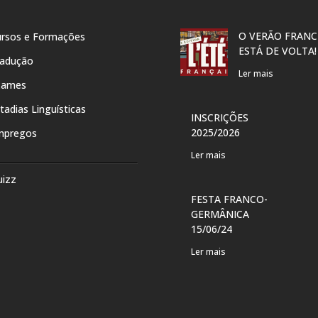
O VERÃO FRANC
rsos e Formações
ESTÁ DE VOLTA!
radução
Ler mais
xames
tadias Linguísticas
INSCRIÇÕES
2025/2026
mpregos
Ler mais
uizz
FESTA FRANCO-
GERMÂNICA
15/06/24
Ler mais
O DE
CULTURETHÈQUE
SENTE
Ler mais
E” DE
CONDÉ