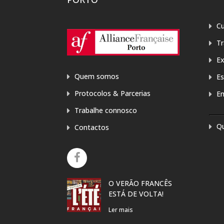
Cu
T
E
Quem somos
Es
Protocolos & Parcerias
E
Trabalhe connosco
Q
Contactos
O VERÃO FRANCÊS
EXPOSIÇÃ
ESTÁ DE VOLTA!
ARTE “PRE
PARA A MÃ
Ler mais
DANIELA 