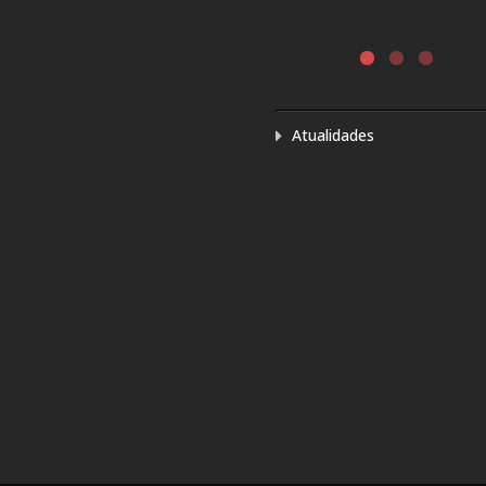
CLÉ
INTERNATIONAL
ANCÊS –
Ler mais
ARA
Atualidades
LIVRO E
 DE
RANCESA