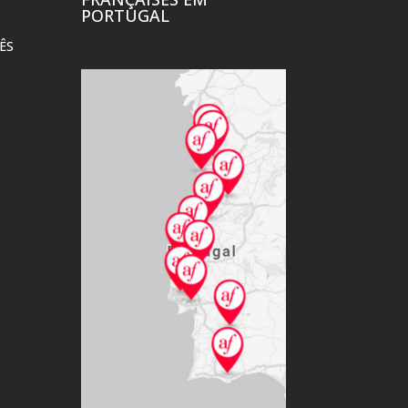
PORTUGAL
ÊS
EXPOSIÇÃO DE
CULTURETHÈQU
ARTE “PRESENTE
Ler mais
PARA A MÃE” DE
DANIELA CONDÉ
Ler mais
CLÉ
INTERNATIONAL
VERÃO FRANCÊS –
Ler mais
CURSOS PARA
CRIANÇAS
Ler mais
FESTA DO LIVRO E
DO AUTOR DE
LÍNGUA FRANCESA
?
Ler mais