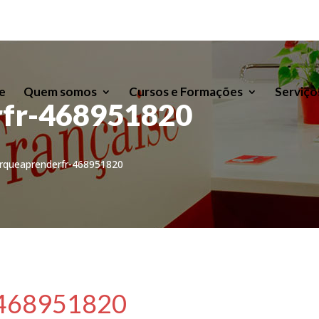
e
Quem somos
Cursos e Formações
Serviço
rfr-468951820
rqueaprenderfr-468951820
-468951820