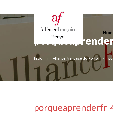
Hom
porqueaprende
Início
›
Alliance Française do Porto
›
po
porqueaprenderfr