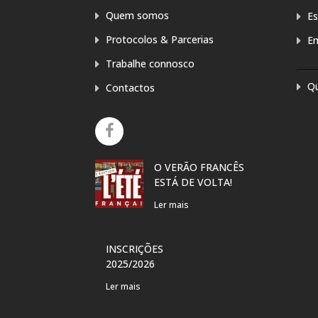
Quem somos
Es
Protocolos & Parcerias
E
Trabalhe connosco
Q
Contactos
O VERÃO FRANCÊS
EXPOSIÇÃ
ESTÁ DE VOLTA!
ARTE “PRE
PARA A MÃ
Ler mais
DANIELA 
Ler mais
INSCRIÇÕES
2025/2026
VERÃO FR
Ler mais
CURSOS P
CRIANÇAS