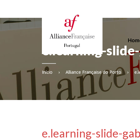
Hom
e.learning-slide
Início
›
Alliance Française do Porto
›
e.
e.learning-slide-ga