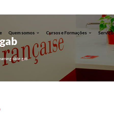
e
Quem somos
Cursos e Formações
Serviço
-gab
learning-slide-gab
b