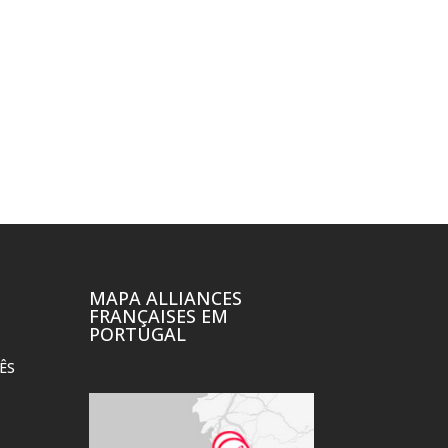
MAPA ALLIANCES
FRANÇAISES EM
PORTUGAL
ÊS
EXPOSIÇÃO DE
CULTURETHÈQU
ARTE “PRESENTE
Ler mais
PARA A MÃE” DE
DANIELA CONDÉ