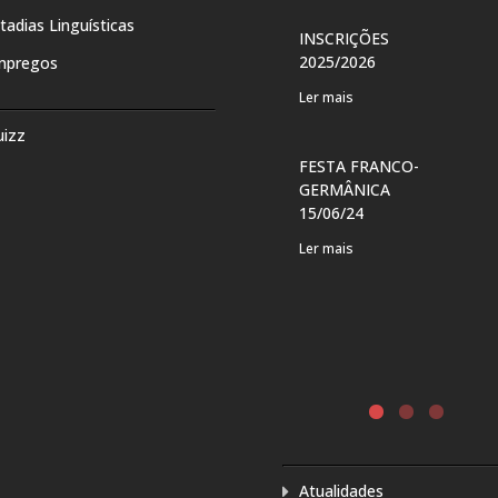
tadias Linguísticas
INSCRIÇÕES
2025/2026
mpregos
Ler mais
uizz
FESTA FRANCO-
GERMÂNICA
15/06/24
Ler mais
O DE
CULTURETHÈQUE
SENTE
Ler mais
E” DE
CONDÉ
CLÉ
INTERNATIONAL
ANCÊS –
Ler mais
ARA
Atualidades