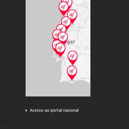
Ler mais
CLÉ
INTERNATIONAL
VERÃO FRANCÊS –
Ler mais
CURSOS PARA
CRIANÇAS
Ler mais
FESTA DO LIVRO E
DO AUTOR DE
LÍNGUA FRANCESA
?
Ler mais
Acesso ao portal nacional