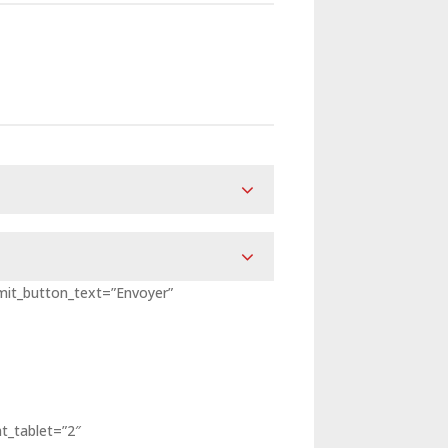
mit_button_text=”Envoyer”
ht_tablet=”2″