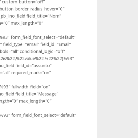
d” custom_button=”off”
 button_border_radius_hover=”0″
pb_lino_field field_title=”Nom”
th=”0″ max_length=”0″
3″ form_field_font_select=”default”
” field_type=”email” field_id=”Email”
ls=”all” conditional_logic=”off”
2:%22is%22,%22value%22:%22%22}%93″
o_field field_id=”assunto”
=”all” required_mark=”on”
3″ fullwidth_field=”on”
no_field field_title=”Message”
length=”0″ max_length=”0″
″ form_field_font_select=”default”