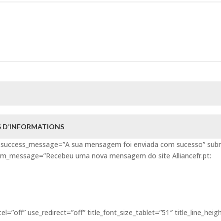
 D’INFORMATIONS
59″ success_message=”A sua mensagem foi enviada com sucesso” sub
stom_message=”Recebeu uma nova mensagem do site Alliancefr.pt:
ff” use_redirect=”off” title_font_size_tablet=”51″ title_line_heig