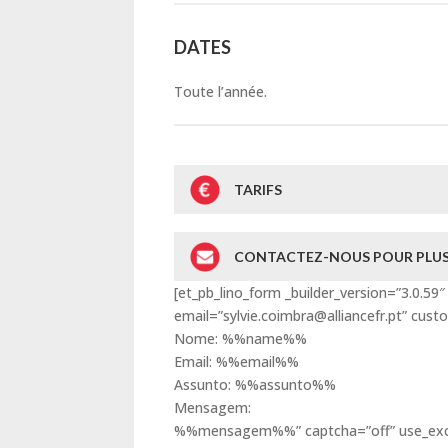
DATES
Toute l’année.
TARIFS
CONTACTEZ-NOUS POUR PLUS
[et_pb_lino_form _builder_version=”3.0.
email=”sylvie.coimbra@alliancefr.pt” cu
Nome: %%name%%
Email: %%email%%
Assunto: %%assunto%%
Mensagem:
%%mensagem%%” captcha=”off” use_excel=”o