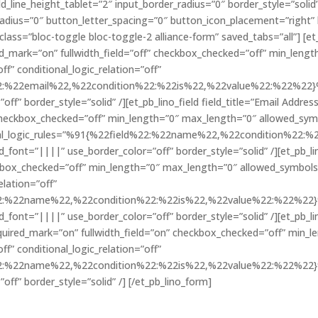
ld_line_height_tablet=”2″ input_border_radius=”0″ border_style=”soli
adius=”0″ button_letter_spacing=”0″ button_icon_placement=”right”
ass=”bloc-toggle bloc-toggle-2 alliance-form” saved_tabs=”all”] [et_
red_mark=”on” fullwidth_field=”off” checkbox_checked=”off” min_leng
ff” conditional_logic_relation=”off”
%22:%22email%22,%22condition%22:%22is%22,%22value%22:%22%22}%9
f” border_style=”solid” /][et_pb_lino_field field_title=”Email Address
 checkbox_checked=”off” min_length=”0″ max_length=”0″ allowed_symbo
itional_logic_rules=”%91{%22field%22:%22name%22,%22condition%2
d_font=”||||” use_border_color=”off” border_style=”solid” /][et_pb_lin
heckbox_checked=”off” min_length=”0″ max_length=”0″ allowed_symbols
elation=”off”
%22:%22name%22,%22condition%22:%22is%22,%22value%22:%22%22}%9
d_font=”||||” use_border_color=”off” border_style=”solid” /][et_pb_li
quired_mark=”on” fullwidth_field=”on” checkbox_checked=”off” min_
ff” conditional_logic_relation=”off”
%22:%22name%22,%22condition%22:%22is%22,%22value%22:%22%22}%93
ff” border_style=”solid” /] [/et_pb_lino_form]