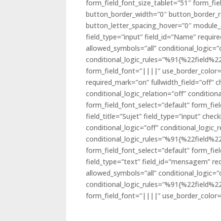
form_field_font_size_tablet=”51″ form_fie
button_border_width=”0″ button_border_r
button_letter_spacing_hover=”0″ module_cl
field_type=”input” field_id=”Name” requi
allowed_symbols=”all” conditional_logic=”o
conditional_logic_rules=”%91{%22field
form_field_font=”||||” use_border_color=”of
required_mark=”on” fullwidth_field=”off”
conditional_logic_relation=”off” cond
form_field_font_select=”default” form_fiel
field_title=”Sujet” field_type=”input” c
conditional_logic=”off” conditional_logic_r
conditional_logic_rules=”%91{%22field
form_field_font_select=”default” form_fiel
field_type=”text” field_id=”mensagem” re
allowed_symbols=”all” conditional_logic=”o
conditional_logic_rules=”%91{%22field
form_field_font=”||||” use_border_color=”o