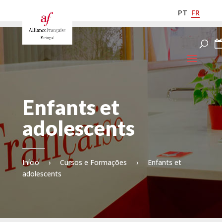
PT
FR
Enfants et
adolescents
Início
›
Cursos e Formações
›
Enfants et
adolescents