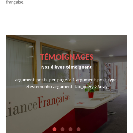
française.
TÉMOIGNAGES
Nos élèves témoignent
argument: posts_per_page->-1
argument: post_type-
>testemunho
argument: tax_query->Array
finer
on ci-