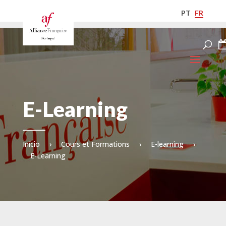
PT
FR
E-Learning
Início
›
Cours et Formations
›
E-learning
›
E-Learning