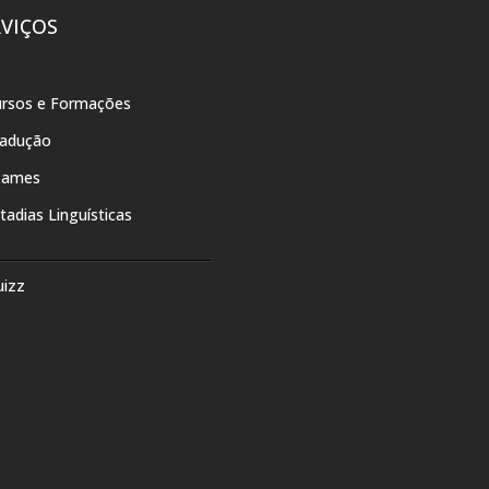
RVIÇOS
rsos e Formações
radução
xames
tadias Linguísticas
uizz