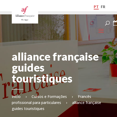
PT
FR
alliance française
guides
touristiques
Início
›
Cursos e Formações
›
Francês
profissional para particulares
›
alliance française
guides touristiques