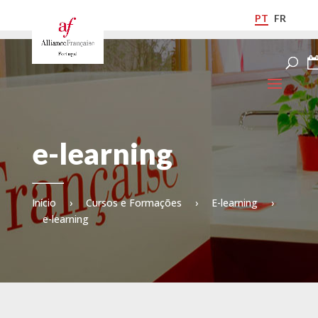
PT
FR
e-learning
Início
›
Cursos e Formações
›
E-learning
›
e-learning