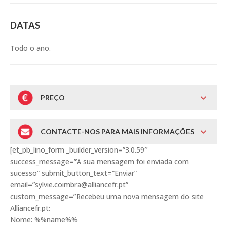
DATAS
Todo o ano.
PREÇO
CONTACTE-NOS PARA MAIS INFORMAÇÕES
[et_pb_lino_form _builder_version=”3.0.59″
success_message=”A sua mensagem foi enviada com
sucesso” submit_button_text=”Enviar”
email=”sylvie.coimbra@alliancefr.pt”
custom_message=”Recebeu uma nova mensagem do site
Alliancefr.pt:
Nome: %%name%%