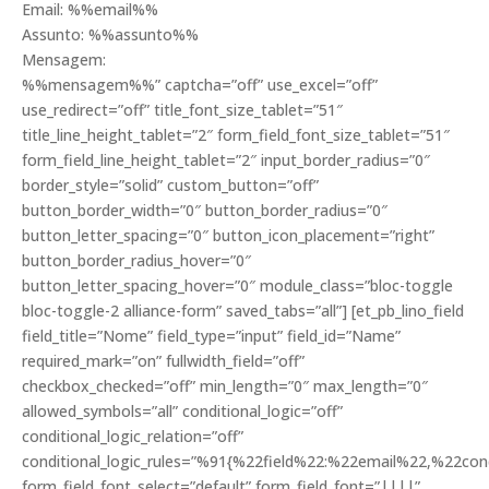
Email: %%email%%
Assunto: %%assunto%%
Mensagem:
%%mensagem%%” captcha=”off” use_excel=”off”
use_redirect=”off” title_font_size_tablet=”51″
title_line_height_tablet=”2″ form_field_font_size_tablet=”51″
form_field_line_height_tablet=”2″ input_border_radius=”0″
border_style=”solid” custom_button=”off”
button_border_width=”0″ button_border_radius=”0″
button_letter_spacing=”0″ button_icon_placement=”right”
button_border_radius_hover=”0″
button_letter_spacing_hover=”0″ module_class=”bloc-toggle
bloc-toggle-2 alliance-form” saved_tabs=”all”] [et_pb_lino_field
field_title=”Nome” field_type=”input” field_id=”Name”
required_mark=”on” fullwidth_field=”off”
checkbox_checked=”off” min_length=”0″ max_length=”0″
allowed_symbols=”all” conditional_logic=”off”
conditional_logic_relation=”off”
conditional_logic_rules=”%91{%22field%22:%22email%22,%22c
form_field_font_select=”default” form_field_font=”||||”