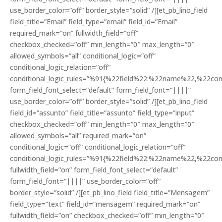
use_border_color=”off” border_style=”solid” /][et_pb_lino_field
field_title=”Email” field_type=”email” field_id=”Email”
required_mark=”on” fullwidth_field=”off”
checkbox_checked=”off” min_length=”0″ max_length=”0″
allowed_symbols=”all” conditional_logic=”off”
conditional_logic_relation=”off”
conditional_logic_rules=”%91{%22field%22:%22name%22,%22c
form_field_font_select=”default” form_field_font=”||||”
use_border_color=”off” border_style=”solid” /][et_pb_lino_field
field_id=”assunto” field_title=”assunto” field_type=”input”
checkbox_checked=”off” min_length=”0″ max_length=”0″
allowed_symbols=”all” required_mark=”on”
conditional_logic=”off” conditional_logic_relation=”off”
conditional_logic_rules=”%91{%22field%22:%22name%22,%22c
fullwidth_field=”on” form_field_font_select=”default”
form_field_font=”||||” use_border_color=”off”
border_style=”solid” /][et_pb_lino_field field_title=”Mensagem”
field_type=”text” field_id=”mensagem” required_mark=”on”
fullwidth_field=”on” checkbox_checked=”off” min_length=”0″