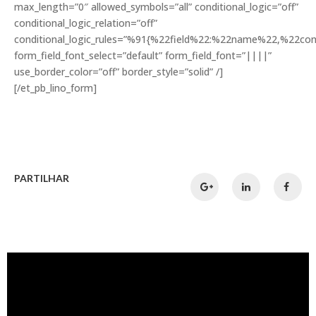
max_length=”0″ allowed_symbols=”all” conditional_logic=”off”
conditional_logic_relation=”off”
conditional_logic_rules=”%91{%22field%22:%22name%22,%22c
form_field_font_select=”default” form_field_font=”||||”
use_border_color=”off” border_style=”solid” /]
[/et_pb_lino_form]
PARTILHAR