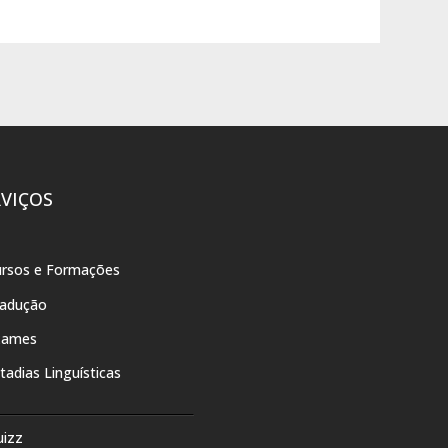
RVIÇOS
rsos e Formações
radução
xames
tadias Linguísticas
uizz