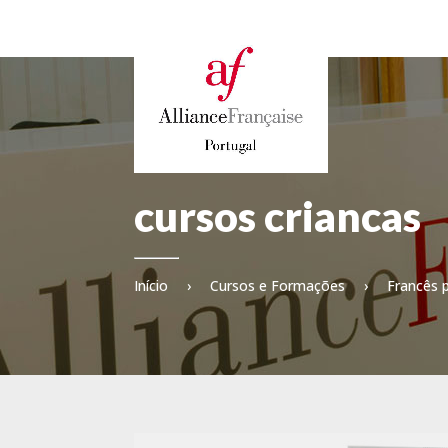
cursos criancas
Início
›
Cursos e Formações
›
Francês p