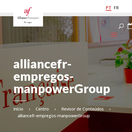
PT
FR
alliancefr-
empregos-
manpowerGroup
Início
›
Centro
›
Revisor de Conteúdos
›
alliancefr-empregos-manpowerGroup