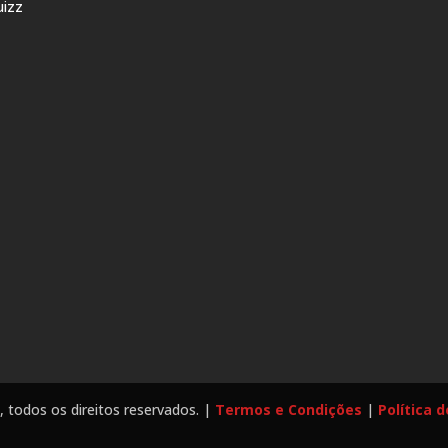
uizz
a
, todos os direitos reservados. |
Termos e Condições
|
Política 