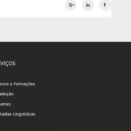
RVIÇOS
rsos e Formações
radução
xames
tadias Linguísticas