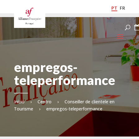
PT
FR
empregos-
teleperformance
Início
›
Centro
›
Conseiller de clientele en
Tourisme
›
empregos-teleperformance