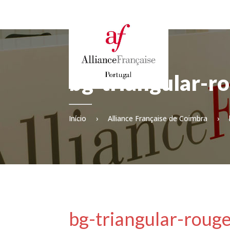
bg-triangular-r
Início
›
Alliance Française de Coimbra
›
bg-triangular-rouge