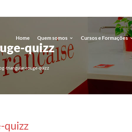
Home
Quem somos
Cursos e Formações
ouge-quizz
bg-triangular-rouge-quizz
-quizz