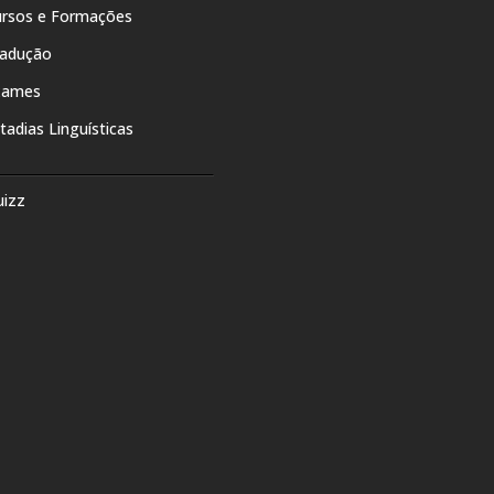
rsos e Formações
radução
xames
tadias Linguísticas
uizz