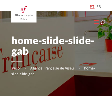
PT
FR
home-slide-slide-
gab
Início
›
Alliance Française de Viseu
›
home-
slide-slide-gab