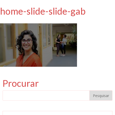
home-slide-slide-gab
Procurar