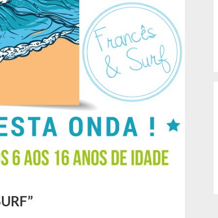
SURF”