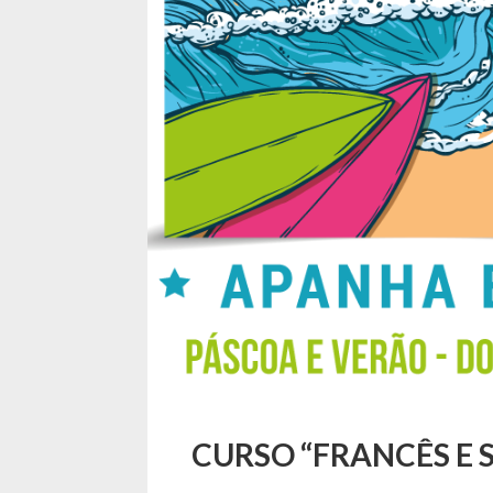
CURSO “FRANCÊS E 