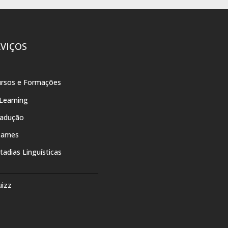
RVIÇOS
rsos e Formações
Learning
radução
xames
tadias Linguísticas
uizz